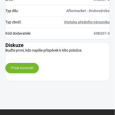
Typ dílu
:
Aftermarket - Druhovýroba
Typ zboží
:
Výztuha předního nárazníku
Kód dodavatele
:
69B207-3
Diskuze
Buďte první, kdo napíše příspěvek k této položce.
Přidat komentář
Z