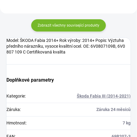
Zobrazit všechny související produkty
Model: ŠKODA Fabia 2014+ Rok výroby: 2014+ Popis: Výztuha
předního nárazníku, vysoce kvalitní ocel. OE: 6V0807109B, 6V0
807 109 C Certifikovaná kvalita
Doplňkové parametry
Kategorie
:
Škoda Fabia III (2014-2021)
Záruka
:
Záruka 24 měsíců
Hmotnost
:
7 kg
EAN
:
69B207-3