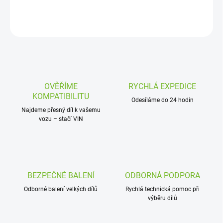
DETAILNÍ INFORMACE
ZEPTAT SE
OVĚŘÍME
RYCHLÁ EXPEDICE
KOMPATIBILITU
Odesíláme do 24 hodin
Najdeme přesný díl k vašemu
vozu – stačí VIN
BEZPEČNÉ BALENÍ
ODBORNÁ PODPORA
Odborné balení velkých dílů
Rychlá technická pomoc při
výběru dílů