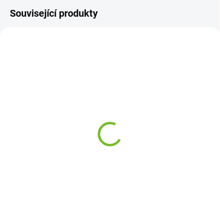
Související produkty
SKLADEM
SKLADEM
Přední uchycení dveří
Opravný plech spodní
Škoda FABIA 3 / 2014-
části prahu / Levá
2021
ŠKODA FABIA 2014+
410 Kč
1 090 Kč
Do košíku
Do košíku