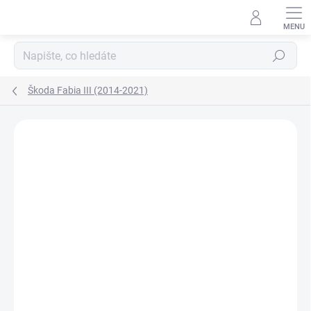
Přejít
na
obsah
Hledat
Škoda Fabia III (2014-2021)
Neohodnoceno
Podrobnosti hodnocení
ZNAČKA:
AGB