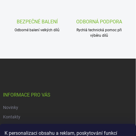
i
s
u
BEZPEČNÉ BALENÍ
ODBORNÁ PODPORA
Odborné balení velkých dílů
Rychlá technická pomoc při
výběru dílů
Z
á
p
a
t
í
INFORMACE PRO VÁS
Novinky
Kontakty
Obchodní podmínky
K personalizaci obsahu a reklam, poskytování funkcí
Podmínky ochrany osobních údajů