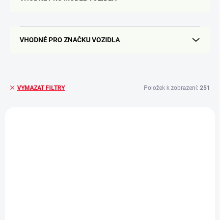
VHODNÉ PRO ZNAČKU VOZIDLA
Položek k zobrazení:
251
VYMAZAT FILTRY
V
ý
p
i
s
p
r
o
d
SKLADEM
SKLADEM
u
Levé zadní světlo Ford
Levé zadní světlo Ford