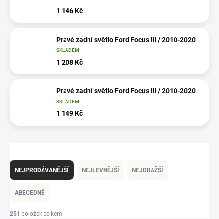
1 146 Kč
Pravé zadní světlo Ford Focus III / 2010-2020
SKLADEM
1 208 Kč
Pravé zadní světlo Ford Focus III / 2010-2020
SKLADEM
1 149 Kč
Ř
a
NEJPRODÁVANĚJŠÍ
NEJLEVNĚJŠÍ
NEJDRAŽŠÍ
z
e
ABECEDNĚ
n
í
251
položek celkem