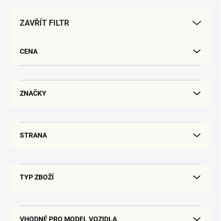
p
r
ZAVŘÍT FILTR
o
d
u
CENA
k
t
ů
ZNAČKY
STRANA
TYP ZBOŽÍ
VHODNÉ PRO MODEL VOZIDLA