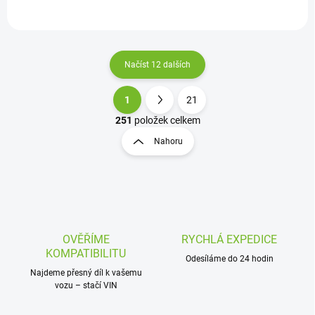
Načíst 12 dalších
1
21
O
S
v
t
251
položek celkem
l
r
Nahoru
á
á
d
n
a
k
c
o
í
p
v
r
á
v
OVĚŘÍME
RYCHLÁ EXPEDICE
n
k
KOMPATIBILITU
í
Odesíláme do 24 hodin
y
Najdeme přesný díl k vašemu
v
vozu – stačí VIN
ý
p