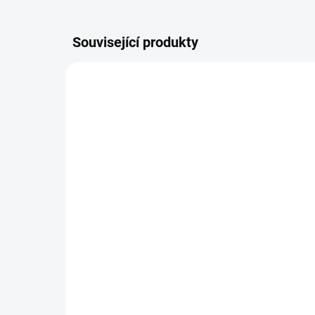
Související produkty
4550545E
SKLADEM
Levé sklo zrcátka Mazda
Le
5 / 2005-2010
Ma
203 Kč
4 
Do košíku