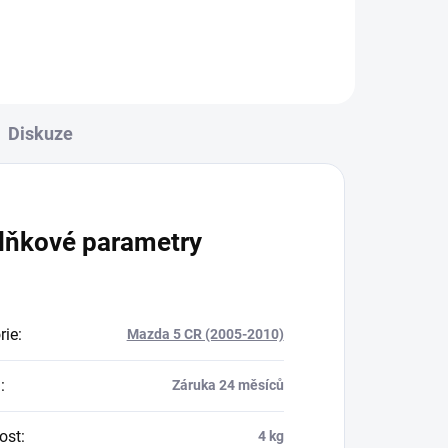
Diskuze
lňkové parametry
rie
:
Mazda 5 CR (2005-2010)
a
:
Záruka 24 měsíců
ost
:
4 kg