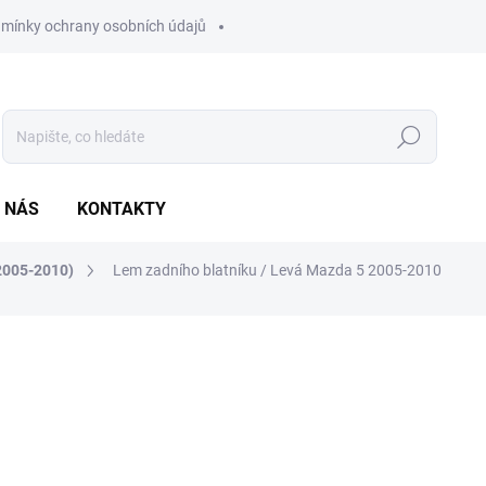
mínky ochrany osobních údajů
Hledat
 NÁS
KONTAKTY
2005-2010)
Lem zadního blatníku / Levá Mazda 5 2005-2010
ocení
ZNAČKA:
AGB
815 Kč
673,55 Kč bez DPH
Měrná
SKLADEM