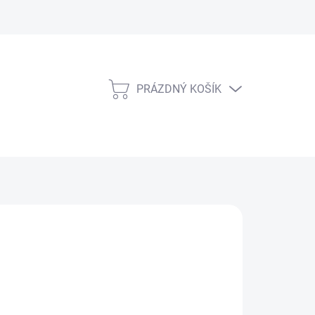
PRÁZDNÝ KOŠÍK
NÁKUPNÍ
KOŠÍK