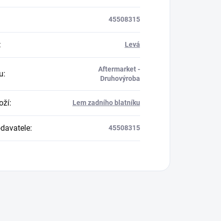
45508315
:
Levá
Aftermarket -
u
:
Druhovýroba
oží
:
Lem zadního blatníku
davatele
:
45508315