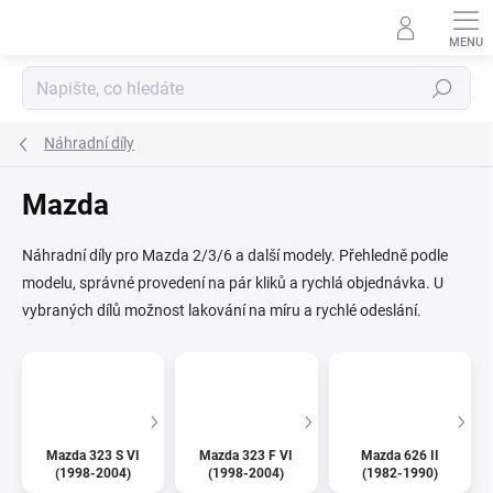
Přejít
na
obsah
Hledat
Náhradní díly
Mazda
Náhradní díly pro Mazda 2/3/6 a další modely. Přehledně podle
modelu, správné provedení na pár kliků a rychlá objednávka. U
vybraných dílů možnost lakování na míru a rychlé odeslání.
Mazda 323 S VI
Mazda 323 F VI
Mazda 626 II
(1998-2004)
(1998-2004)
(1982-1990)