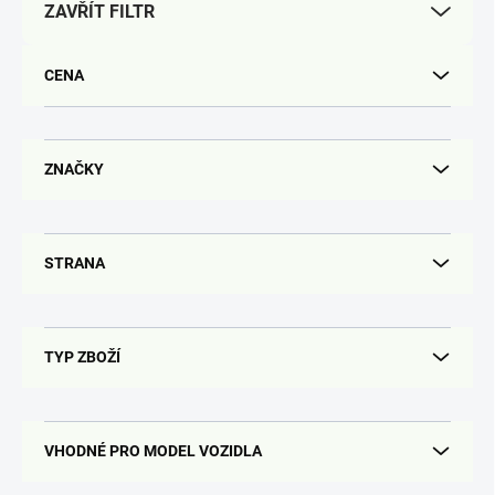
ZAVŘÍT FILTR
o
d
u
CENA
k
t
ů
ZNAČKY
STRANA
TYP ZBOŽÍ
VHODNÉ PRO MODEL VOZIDLA