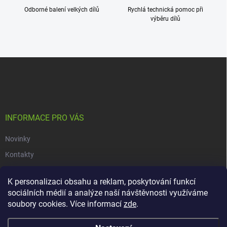
Odborné balení velkých dílů
Rychlá technická pomoc při
výběru dílů
Z
á
p
a
t
í
INFORMACE PRO VÁS
Novinky
Kontakty
Obchodní podmínky
K personalizaci obsahu a reklam, poskytování funkcí
Podmínky ochrany osobních údajů
sociálních médií a analýze naší návštěvnosti využíváme
soubory cookies. Více informací
zde
.
Copyright 2026
dacars.cz
. Všechna práva vyhrazena.
Upravit nastavení