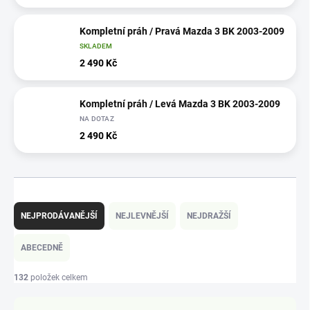
Kompletní práh / Pravá Mazda 3 BK 2003-2009
SKLADEM
2 490 Kč
Kompletní práh / Levá Mazda 3 BK 2003-2009
NA DOTAZ
2 490 Kč
Ř
a
NEJPRODÁVANĚJŠÍ
NEJLEVNĚJŠÍ
NEJDRAŽŠÍ
z
e
ABECEDNĚ
n
í
132
položek celkem
p
r