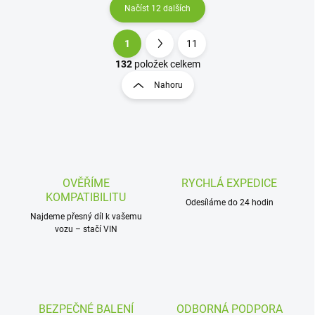
Načíst 12 dalších
1
11
O
S
v
t
132
položek celkem
l
r
Nahoru
á
á
d
n
a
k
c
o
í
p
v
r
á
v
OVĚŘÍME
RYCHLÁ EXPEDICE
n
k
KOMPATIBILITU
í
Odesíláme do 24 hodin
y
Najdeme přesný díl k vašemu
v
vozu – stačí VIN
ý
p
i
s
u
BEZPEČNÉ BALENÍ
ODBORNÁ PODPORA