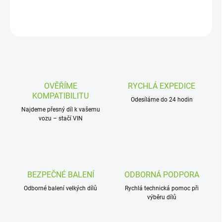
DETAILNÍ INFORMACE
ZEPTAT SE
OVĚŘÍME
RYCHLÁ EXPEDICE
KOMPATIBILITU
Odesíláme do 24 hodin
Najdeme přesný díl k vašemu
vozu – stačí VIN
BEZPEČNÉ BALENÍ
ODBORNÁ PODPORA
Odborné balení velkých dílů
Rychlá technická pomoc při
výběru dílů