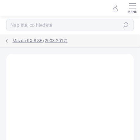
Přejít
na
obsah
Hledat
Mazda RX-8 SE (2003-2012)
Neohodnoceno
Podrobnosti hodnocení
ZNAČKA:
AGB