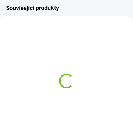
Související produkty
SKLADEM
SKLADEM
Kompletní práh / Pravá
Lem zadního blatníku /
Mazda RX8 2003-2012
Pravá Mazda RX8 2003-
2012
2 790 Kč
3 980 Kč
Do košíku
Do košíku