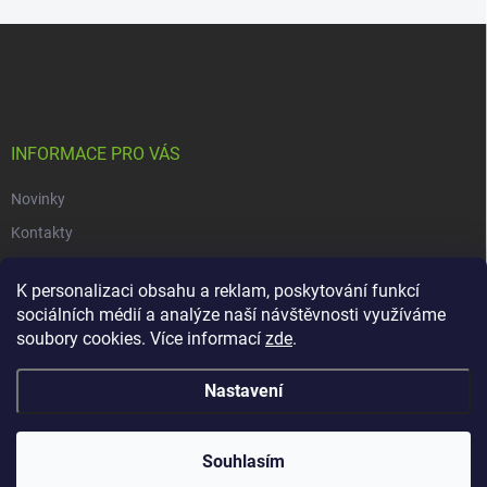
Z
á
p
a
t
í
INFORMACE PRO VÁS
Novinky
Kontakty
Obchodní podmínky
K personalizaci obsahu a reklam, poskytování funkcí
Podmínky ochrany osobních údajů
sociálních médií a analýze naší návštěvnosti využíváme
soubory cookies. Více informací
zde
.
Copyright 2026
dacars.cz
. Všechna práva vyhrazena.
Upravit nastavení
Nastavení
cookies
Vytvořil Shoptet
Souhlasím