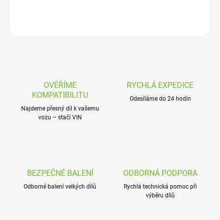
DETAILNÍ INFORMACE
ZEPTAT SE
OVĚŘÍME
RYCHLÁ EXPEDICE
KOMPATIBILITU
Odesíláme do 24 hodin
Najdeme přesný díl k vašemu
vozu – stačí VIN
BEZPEČNÉ BALENÍ
ODBORNÁ PODPORA
Odborné balení velkých dílů
Rychlá technická pomoc při
výběru dílů