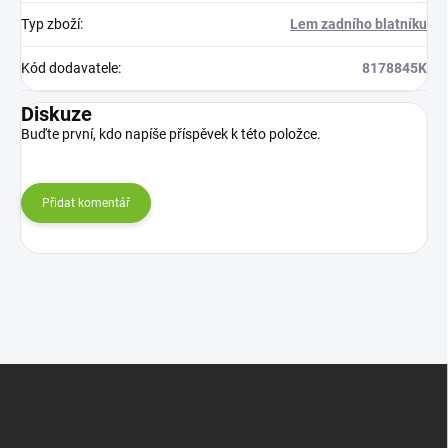
Typ zboží
:
Lem zadního blatníku
Kód dodavatele
:
8178845K
Diskuze
Buďte první, kdo napíše příspěvek k této položce.
Přidat komentář
Z
á
p
a