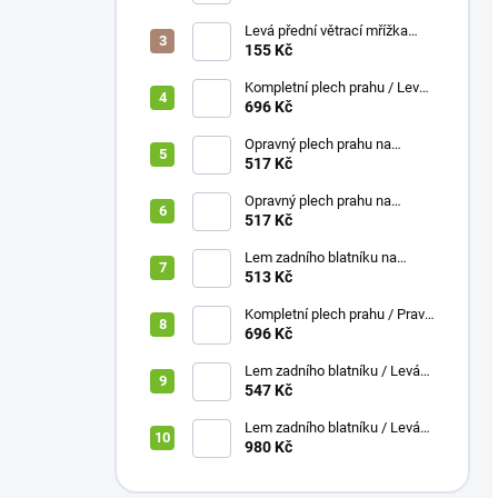
Levá přední větrací mřížka
nárazníku Škoda Octavia I /
155 Kč
1996-2010
Kompletní plech prahu / Levá
ŠKODA Felicia 94-01
696 Kč
Opravný plech prahu na
Nissan X-TRAIL 2001-2007 /
517 Kč
Levá
Opravný plech prahu na
Nissan X-TRAIL 2001-2007 /
517 Kč
Pravá
Lem zadního blatníku na
Nissan X-TRAIL 2001-2007 /
513 Kč
Levá
Kompletní plech prahu / Pravá
ŠKODA Felicia 94-01
696 Kč
Lem zadního blatníku / Levá
ŠKODA Felicia 94-01
547 Kč
Lem zadního blatníku / Levá
ŠKODA Yeti 2009+
980 Kč