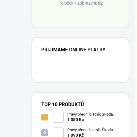
Položek k zobrazení:
62
PŘIJÍMÁME ONLINE PLATBY
TOP 10 PRODUKTŮ
Pravý přední blatník Škoda
Fabia 1 / 00-07
1 050 Kč
Pravý přední blatník Škoda
Octavia 1 / 98-10
1 090 Kč