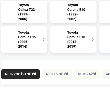
Toyota
Toyota
Celica T23
Corolla E10
(1999-
(1992-
2005)
2002)
Toyota
Toyota
Corolla E15
Corolla E18
(2006-
(2013-
2014)
2019)
Ř
a
NEJPRODÁVANĚJŠÍ
NEJLEVNĚJŠÍ
NEJDRAŽŠÍ
A
z
e
n
V
í
ý
PROD00464
PRO
p
p
r
i