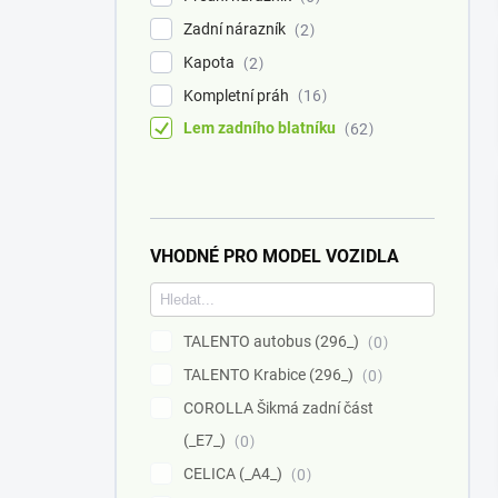
Zadní nárazník
2
Kapota
2
Kompletní práh
16
Lem zadního blatníku
62
VHODNÉ PRO MODEL VOZIDLA
TALENTO autobus (296_)
0
TALENTO Krabice (296_)
0
COROLLA Šikmá zadní část
(_E7_)
0
CELICA (_A4_)
0