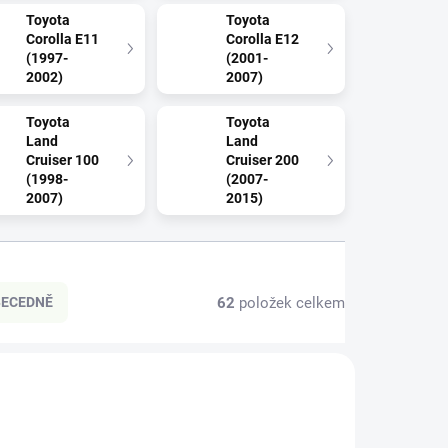
Toyota
Toyota
Corolla E11
Corolla E12
(1997-
(2001-
2002)
2007)
Toyota
Toyota
Land
Land
Cruiser 100
Cruiser 200
(1998-
(2007-
2007)
2015)
62
položek celkem
BECEDNĚ
D00463
PROD00460