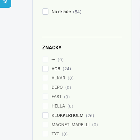
n
í
Na skladě
54
p
a
n
e
l
ZNAČKY
---
0
AGB
24
ALKAR
0
DEPO
0
FAST
0
HELLA
0
KLOKKERHOLM
26
MAGNETI MARELLI
0
TYC
0