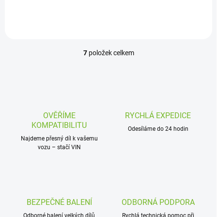
7
položek celkem
O
v
l
á
d
a
c
OVĚŘÍME
RYCHLÁ EXPEDICE
í
KOMPATIBILITU
p
Odesíláme do 24 hodin
r
Najdeme přesný díl k vašemu
vozu – stačí VIN
v
k
y
v
ý
p
BEZPEČNÉ BALENÍ
ODBORNÁ PODPORA
i
s
Odborné balení velkých dílů
Rychlá technická pomoc při