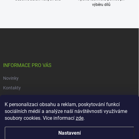
u
výběru dílů
Z
á
p
a
t
í
INFORMACE PRO VÁS
Novinky
Kontakty
Obchodní podmínky
K personalizaci obsahu a reklam, poskytování funkcí
Podmínky ochrany osobních údajů
sociálních médií a analýze naší návštěvnosti využíváme
soubory cookies. Více informací
zde
.
Copyright 2026
dacars.cz
. Všechna práva vyhrazena.
Upravit nastavení
Nastavení
cookies