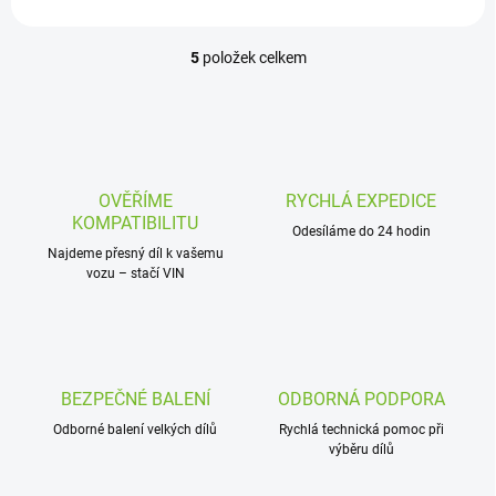
5
položek celkem
O
v
l
á
d
a
c
OVĚŘÍME
RYCHLÁ EXPEDICE
í
KOMPATIBILITU
p
Odesíláme do 24 hodin
r
Najdeme přesný díl k vašemu
vozu – stačí VIN
v
k
y
v
ý
p
BEZPEČNÉ BALENÍ
ODBORNÁ PODPORA
i
s
Odborné balení velkých dílů
Rychlá technická pomoc při
u
výběru dílů