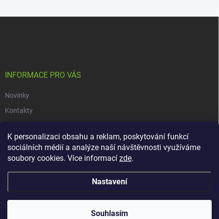
Z
á
p
a
t
í
INFORMACE PRO VÁS
Novinky
Kontakty
Obchodní podmínky
K personalizaci obsahu a reklam, poskytování funkcí
Podmínky ochrany osobních údajů
sociálních médií a analýze naší návštěvnosti využíváme
soubory cookies. Více informací
zde
.
Copyright 2026
dacars.cz
. Všechna práva vyhrazena.
Upravit nastavení
Nastavení
cookies
Vytvořil Shoptet
Souhlasím