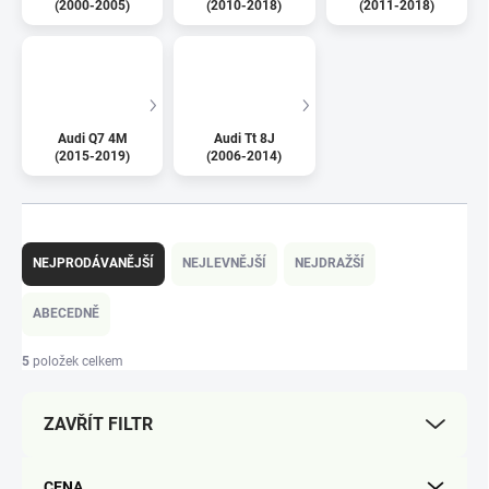
(2000-2005)
(2010-2018)
(2011-2018)
Audi Q7 4M
Audi Tt 8J
(2015-2019)
(2006-2014)
Ř
a
NEJPRODÁVANĚJŠÍ
NEJLEVNĚJŠÍ
NEJDRAŽŠÍ
z
e
ABECEDNĚ
n
í
5
položek celkem
p
r
ZAVŘÍT FILTR
o
d
u
CENA