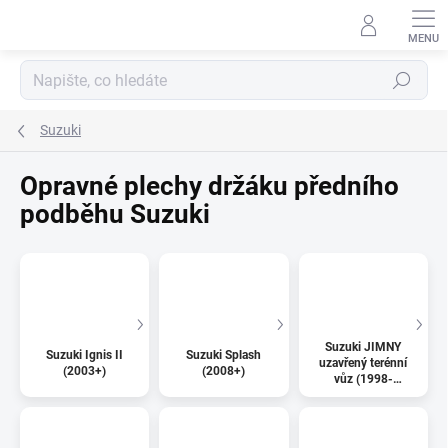
Přejít
na
obsah
Hledat
Suzuki
Opravné plechy držáku předního
podběhu Suzuki
Suzuki JIMNY
Suzuki Ignis II
Suzuki Splash
uzavřený terénní
(2003+)
(2008+)
vůz (1998-
2004)