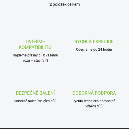
2
položek celkem
O
v
l
á
d
a
c
OVĚŘÍME
RYCHLÁ EXPEDICE
í
KOMPATIBILITU
p
Odesíláme do 24 hodin
r
Najdeme přesný díl k vašemu
vozu – stačí VIN
v
k
y
v
ý
p
BEZPEČNÉ BALENÍ
ODBORNÁ PODPORA
i
s
Odborné balení velkých dílů
Rychlá technická pomoc při
u
výběru dílů