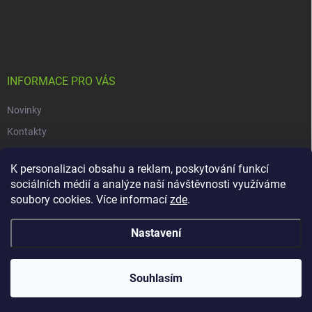
Z
á
p
a
t
í
INFORMACE PRO VÁS
Novinky
Kontakty
Obchodní podmínky
K personalizaci obsahu a reklam, poskytování funkcí
Podmínky ochrany osobních údajů
sociálních médií a analýze naší návštěvnosti využíváme
soubory cookies. Více informací
zde
.
Copyright 2026
dacars.cz
. Všechna práva vyhrazena.
Upravit nastavení
Nastavení
cookies
Vytvořil Shoptet
Souhlasím