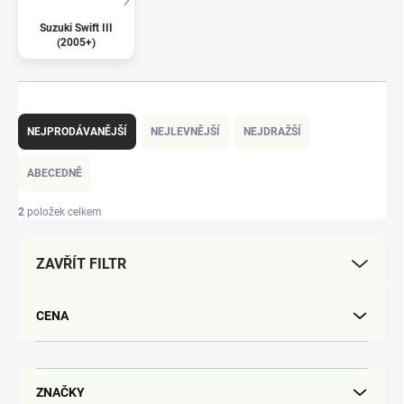
Suzuki Swift III
(2005+)
Ř
a
NEJPRODÁVANĚJŠÍ
NEJLEVNĚJŠÍ
NEJDRAŽŠÍ
z
e
ABECEDNĚ
n
í
2
položek celkem
p
r
ZAVŘÍT FILTR
o
d
u
CENA
k
t
ů
ZNAČKY