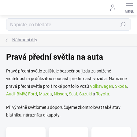
Přejít
na
obsah
Hledat
Náhradní díly
Pravá přední světla na auta
Pravé přední světlo zajišťuje bezpečnou jízdu za snížené
viditelnosti a je důležitou součástí přední části vozidla. Nabízíme
pravá přední světla pro široké portfolio vozů
Volkswagen
,
Škoda
,
Audi
,
BMW
,
Ford
,
Mazda
,
Nissan
,
Seat
,
Suzuki
a
Toyota
.
Při výměně světlometu doporučujeme zkontrolovat také stav
blatníku, nárazníku a kapoty.