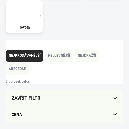
Toyota
Ř
a
NEJPRODÁVANĚJŠÍ
NEJLEVNĚJŠÍ
NEJDRAŽŠÍ
z
e
ABECEDNĚ
n
í
7
položek celkem
p
r
ZAVŘÍT FILTR
o
d
u
CENA
k
t