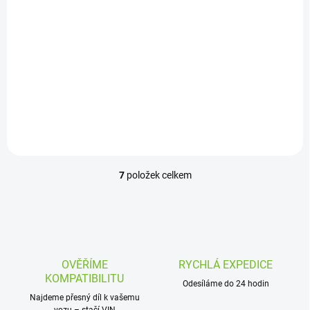
Pravé přední světlo
Škoda Fabia 1
Chromové / 00-08
1 169 Kč
Do košíku
7
položek celkem
O
v
l
á
d
a
c
OVĚŘÍME
RYCHLÁ EXPEDICE
í
KOMPATIBILITU
p
Odesíláme do 24 hodin
r
Najdeme přesný díl k vašemu
vozu – stačí VIN