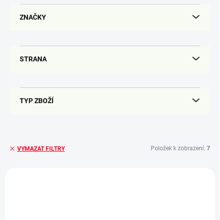
ů
ZNAČKY
STRANA
TYP ZBOŽÍ
Položek k zobrazení:
7
VYMAZAT FILTRY
V
ý
p
i
s