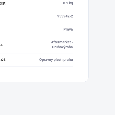
ost
:
8.2 kg
953942-2
:
Pravá
Aftermarket -
u
:
Druhovýroba
oží
:
Opravný plech prahu