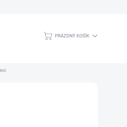
PRÁZDNÝ KOŠÍK
NÁKUPNÍ
KOŠÍK
BRIO