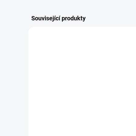
Související produkty
PROD00211
NA DOTAZ
Opravný plech prahu
Le
vnitřní / Levá VW Golf 3
Gol
91-98
13
1 190 Kč