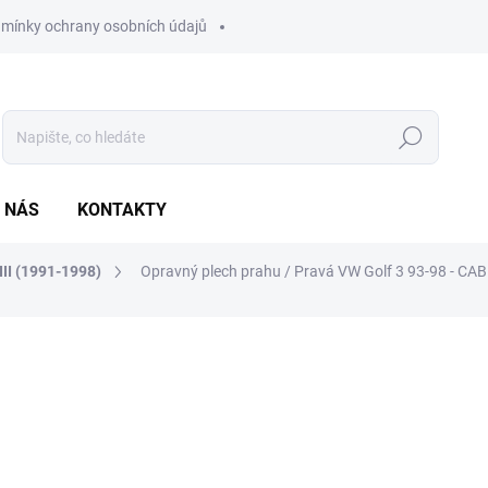
mínky ochrany osobních údajů
Hledat
 NÁS
KONTAKTY
III (1991-1998)
Opravný plech prahu / Pravá VW Golf 3 93-98 - CA
ocení
980 Kč
809,92 Kč bez DPH
Měrná
SKLADEM