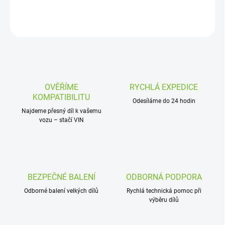
DETAILNÍ INFORMACE
ZEPTAT SE
OVĚŘÍME
RYCHLÁ EXPEDICE
KOMPATIBILITU
Odesíláme do 24 hodin
Najdeme přesný díl k vašemu
vozu – stačí VIN
BEZPEČNÉ BALENÍ
ODBORNÁ PODPORA
Odborné balení velkých dílů
Rychlá technická pomoc při
výběru dílů