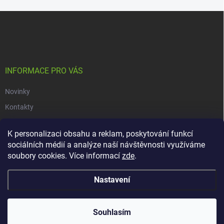
Z
á
p
a
t
í
INFORMACE PRO VÁS
Novinky
Kontakty
Obchodní podmínky
K personalizaci obsahu a reklam, poskytování funkcí
Podmínky ochrany osobních údajů
sociálních médií a analýze naší návštěvnosti využíváme
soubory cookies. Více informací
zde
.
Copyright 2026
dacars.cz
. Všechna práva vyhrazena.
Upravit nastavení
Nastavení
cookies
Vytvořil Shoptet
Souhlasím