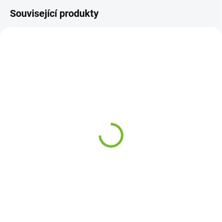
Související produkty
SKLADEM
SKLADEM
Směrové světlo VW Golf
5880663 AGB Přední
3 / 1991-1998
obložení
106 Kč
279 Kč
Do košíku
Do košíku